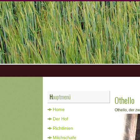
Hauptmenü
Othello
Home
Othello, der z
Der Hof
Richtlinien
Milchschafe